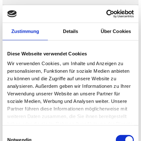
Drucken
Google
Outlook (.ics)
Zustimmung
Details
Über Cookies
Beschreibung
Fränkisches Bierfest im Burggraben
Diese Webseite verwendet Cookies
Über 40 Brauereien aus Nürnberg und
Wir verwenden Cookies, um Inhalte und Anzeigen zu
der Region stellen Sie vor die Wahl:
personalisieren, Funktionen für soziale Medien anbieten
Welches der Biere darf's denn sein?
zu können und die Zugriffe auf unsere Website zu
Beim Fränkischen Bierfest können Sie
vom 29. Mai bis 2. Juni im Burggraben
analysieren. Außerdem geben wir Informationen zu Ihrer
verschiedene Landbiere probieren.
Verwendung unserer Website an unsere Partner für
Außerdem versorgen Sie viele Stände
soziale Medien, Werbung und Analysen weiter. Unsere
mit regionalen Spezialitäten.
Partner führen diese Informationen möglicherweise mit
weiteren Daten zusammen, die Sie ihnen bereitgestellt
haben oder die sie im Rahmen Ihrer Nutzung der Dienste
gesammelt haben.
Einwilligungsauswahl
Hotel im Herzen von Nürnberg
Notwendig